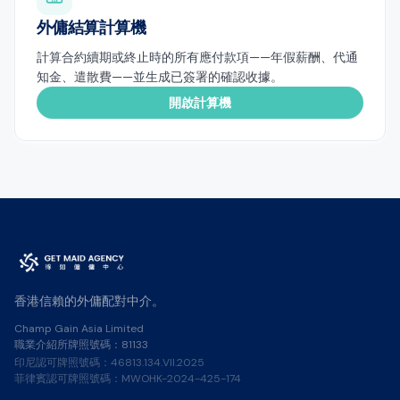
外傭結算計算機
計算合約續期或終止時的所有應付款項——年假薪酬、代通
知金、遣散費——並生成已簽署的確認收據。
開啟計算機
香港信賴的外傭配對中介。
Champ Gain Asia Limited
職業介紹所牌照號碼：81133
印尼認可牌照號碼：46813.134.VII.2025
菲律賓認可牌照號碼：MWOHK-2024-425-174