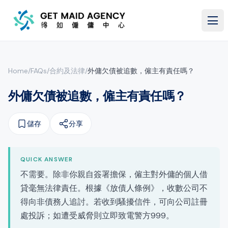
跳至主要內容
Home
/
FAQs
/
合約及法律
/
外傭欠債被追數，僱主有責任嗎？
外傭欠債被追數，僱主有責任嗎？
儲存
分享
QUICK ANSWER
不需要。除非你親自簽署擔保，僱主對外傭的個人借
貸毫無法律責任。根據《放債人條例》，收數公司不
得向非債務人追討。若收到騷擾信件，可向公司註冊
處投訴；如遭受威脅則立即致電警方999。