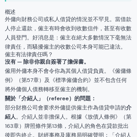
概述
外傭向財務公司或私人借貸的情況並不罕見。當借款
人停止還款，僱主有時會收到收數信件，甚至有收數
人員登門。好消息是：僱主在絕大多數情況下毫無法
律責任，而騷擾僱主的收數公司本身可能已違法。
僱主有法律責任嗎？
沒有 — 除非你親自簽署了擔保書。
僱用外傭本身不會令你為其個人借貸負責。《僱傭條
例》（第57章）及《標準僱傭合約》並不包含任何
將外傭個人債務轉移至僱主的機制。
關於「介紹人」（referee）的問題：
部分財務公司會要求外傭提供僱主作為借貸申請的
介
紹人
。介紹人並非擔保人。根據《放債人條例》（第
163章）牌照條件第13條，介紹人的角色在貸款批出
後即告終止。財經事務及庫務局明確聲明：「介紹人