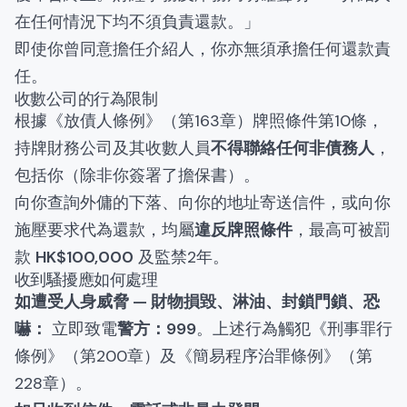
在任何情況下均不須負責還款。」
即使你曾同意擔任介紹人，你亦無須承擔任何還款責
任。
收數公司的行為限制
根據《放債人條例》（第163章）牌照條件第10條，
持牌財務公司及其收數人員
不得聯絡任何非債務人
，
包括你（除非你簽署了擔保書）。
向你查詢外傭的下落、向你的地址寄送信件，或向你
施壓要求代為還款，均屬
違反牌照條件
，最高可被罰
款
HK$100,000
及監禁2年。
收到騷擾應如何處理
如遭受人身威脅 — 財物損毀、淋油、封鎖門鎖、恐
嚇：
立即致電
警方：999
。上述行為觸犯《刑事罪行
條例》（第200章）及《簡易程序治罪條例》（第
228章）。