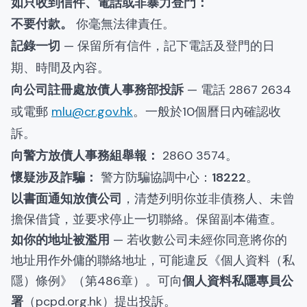
如只收到信件、電話或非暴力登門：
不要付款。
你毫無法律責任。
記錄一切
— 保留所有信件，記下電話及登門的日
期、時間及內容。
向公司註冊處放債人事務部投訴
— 電話 2867 2634
或電郵
mlu@cr.gov.hk
。一般於10個曆日內確認收
訴。
向警方放債人事務組舉報：
2860 3574。
懷疑涉及詐騙：
警方防騙協調中心：
18222
。
以書面通知放債公司
，清楚列明你並非債務人、未曾
擔保借貸，並要求停止一切聯絡。保留副本備查。
如你的地址被濫用
— 若收數公司未經你同意將你的
地址用作外傭的聯絡地址，可能違反《個人資料（私
隱）條例》（第486章）。可向
個人資料私隱專員公
署
（pcpd.org.hk）提出投訴。