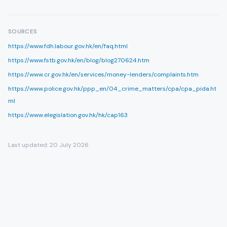
SOURCES
https://www.fdh.labour.gov.hk/en/faq.html
https://www.fstb.gov.hk/en/blog/blog270624.htm
https://www.cr.gov.hk/en/services/money-lenders/complaints.htm
https://www.police.gov.hk/ppp_en/04_crime_matters/cpa/cpa_pida.ht
ml
https://www.elegislation.gov.hk/hk/cap163
Last updated:
20 July 2026