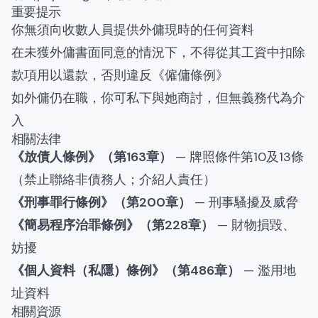
重要提示
你無須向收數人員提供外傭現時的任何資料
在未獲外傭書面同意的情況下，不得從其工資中扣除
款項用以還款，否則違反《僱傭條例》
如外傭仍在職，你可私下與她商討，但無義務代為介
入
相關法律
《放債人條例》（第163章）
— 牌照條件第10及13條
（禁止聯絡非債務人；介紹人責任）
《刑事罪行條例》（第200章）
— 刑事騷擾及威脅
《簡易程序治罪條例》（第228章）
— 財物損毀、
妨擾
《個人資料（私隱）條例》（第486章）
— 濫用地
址資料
相關資源