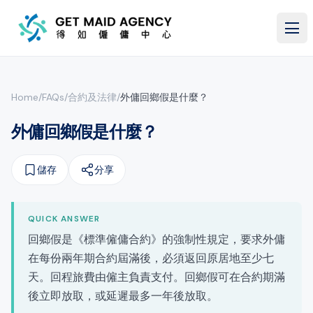
跳至主要內容
Home
/
FAQs
/
合約及法律
/
外傭回鄉假是什麼？
外傭回鄉假是什麼？
儲存
分享
QUICK ANSWER
回鄉假是《標準僱傭合約》的強制性規定，要求外傭
在每份兩年期合約屆滿後，必須返回原居地至少七
天。回程旅費由僱主負責支付。回鄉假可在合約期滿
後立即放取，或延遲最多一年後放取。