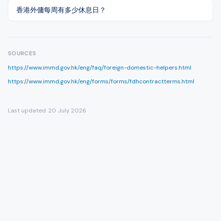
香港外傭每周有多少休息日？
SOURCES
https://www.immd.gov.hk/eng/faq/foreign-domestic-helpers.html
https://www.immd.gov.hk/eng/forms/forms/fdhcontractterms.html
Last updated:
20 July 2026