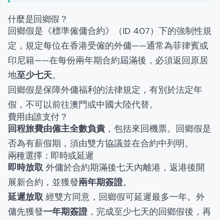
什麼是回鄉假？
回鄉假是《標準僱傭合約》（ID 407）下的強制性規
定，規定每位在香港受僱的外傭——通常為菲律賓或
印尼籍——在每份兩年期合約屆滿後，必須返回原居
地
至少七天
。
回鄉假是保障外傭福利的法律規定，有別於法定年
假，不可以前往澳門或中國大陸代替。
費用由誰支付？
回程旅費由僱主全數負責
，包括來回機票。回鄉假是
否為有薪假期，須由雙方協議並在合約中列明。
兩種選擇：即時或延遲
即時放取
外傭於合約期滿後七天內離港，返港後開
展新合約，並獲發
兩年期簽證
。
延遲放取
經雙方同意，回鄉假可延遲最多一年。外
傭先獲發
一年期簽證
，完成至少七天的回鄉假後，再