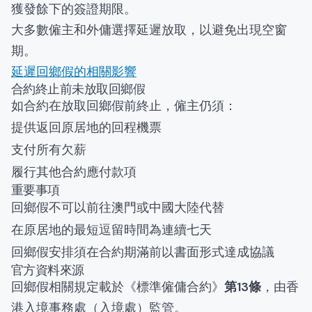
獲發餘下的簽證期限。
大多數僱主和外傭選擇延遲放取，以避免出現空窗
期。
延遲回鄉假的相關影響
合約終止前未放取回鄉假
如合約在放取回鄉假前終止，僱主仍須：
提供返回原居地的回程機票
支付所有欠薪
履行其他合約應付款項
重要事項
回鄉假不可以前往澳門或中國大陸代替
在原居地的最短逗留時間為連續七天
回鄉假安排須在合約期滿前以書面形式達成協議
官方資料來源
回鄉假相關規定載於《標準僱傭合約》
第13條
，由香
港入境事務處（入境處）監管。